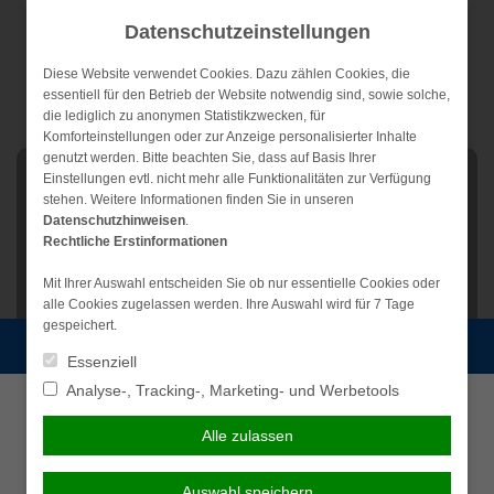
Weiter
Datenschutzeinstellungen
zum
Inhalt
Diese Website verwendet Cookies. Dazu zählen Cookies, die
essentiell für den Betrieb der Website notwendig sind, sowie solche,
die lediglich zu anonymen Statistikzwecken, für
Komforteinstellungen oder zur Anzeige personalisierter Inhalte
genutzt werden. Bitte beachten Sie, dass auf Basis Ihrer
NAVIGATION
Einstellungen evtl. nicht mehr alle Funktionalitäten zur Verfügung
stehen. Weitere Informationen finden Sie in unseren
Datenschutzhinweisen
.
Rechtliche Erstinformationen
Mit Ihrer Auswahl entscheiden Sie ob nur essentielle Cookies oder
alle Cookies zugelassen werden. Ihre Auswahl wird für 7 Tage
gespeichert.
Persönliche Beratung gewünscht?
Essenziell
Analyse-, Tracking-, Marketing- und Werbetools
Ich wünsche eine
Ich verzichte auf eine
persönliche Beratung und
persönliche Beratung und
Alle zulassen
möchte Kontakt mit einem
möchte mit dem Besuch der
Berater aufnehmen.
Seite fortfahren.
Beratungstermin vereinbaren
Auswahl speichern