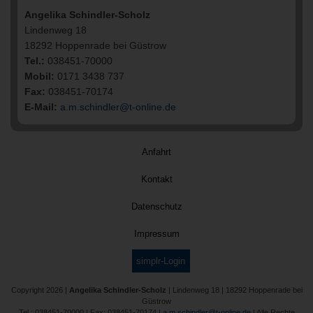
Angelika Schindler-Scholz
Lindenweg 18
18292 Hoppenrade bei Güstrow
Tel.:
038451-70000
Mobil:
0171 3438 737
Fax:
038451-70174
E-Mail:
a.m.schindler@t-online.de
Anfahrt
Kontakt
Datenschutz
Impressum
simplr-Login
Copyright 2026 |
Angelika Schindler-Scholz
| Lindenweg 18 | 18292 Hoppenrade bei
Güstrow
Tel.: 038451-70000 | Fax: 038451-70174 |
a.m.schindler@t-online.de
| Alle Rechte